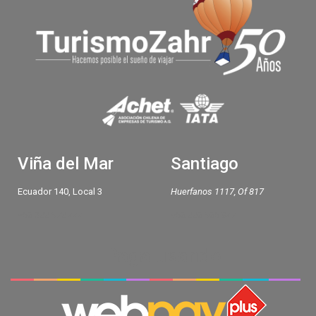
Viña del Mar
Santiago
Ecuador 140, Local 3
Huerfanos 1117, Of 817
+56 322 972 444
+56 226 965 847
Paga usando