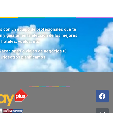
 con un equipo de profesionales que te
n y guiarán en la elección de los mejores
 hoteles, vuelos, etc.
 vacaciones o viajes de negocios tú
… ¡Nosotros planificamos!
Links de interés