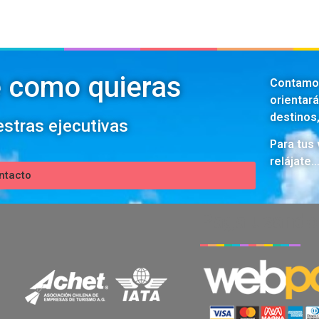
e como quieras
Contamos
orientará
destinos,
estras ejecutivas
Para tus
relájate
ntacto
Paga usando